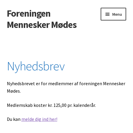
Foreningen
Spring
Spring
Menu
til
til
Mennesker Mødes
navigation
indhold
Forside
Aktuelle arrangementer
Nyhedsbrev
Aktuelle tilbud og Events
Nyhedsbrevet er for medlemmer af foreningen Mennesker
Betalingsbetingelser i Supportersmm.dk
Mødes.
Kontakt
Medlemskab koster kr. 125,00 pr. kalenderår.
Login Customizer
Du kan
melde dig ind her!
Nyhedsbrev